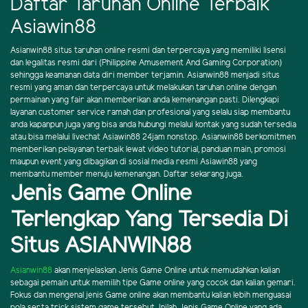
Daftar Taruhan Online Terbaik
Asiawin88
Asianwin88 situs taruhan online resmi dan terpercaya yang memiliki lisensi
dan legalitas resmi dari (Philippine Amusement And Gaming Corporation)
sehingga keamanan data diri member terjamin. Asianwin88 menjadi situs
resmi yang aman dan terpercaya untuk melakukan taruhan online dengan
permainan yang fair akan memberikan anda kemenangan pasti. Dilengkapi
layanan customer service ramah dan profesional yang selalu siap membantu
anda kapanpun juga yang bisa anda hubungi melalui kontak yang sudah tersedia
atau bisa melalui livechat Asiawin88 24jam nonstop. Asianwin88 berkomitmen
memberikan pelayanan terbaik lewat video tutorial, panduan main, promosi
maupun event yang dibagikan di sosial media resmi Asiawin88 yang
membantu member menuju kemenangan. Daftar sekarang juga.
Jenis Game Online
Terlengkap Yang Tersedia Di
Situs ASIANWIN88
Asianwin88
akan menjelaskan Jenis Game Online untuk memudahkan kalian
sebagai pemain untuk memilih tipe Game online yang cocok dan kalian gemari.
Fokus dan mengenal jenis Game online akan membantu kalian lebih menguasai
pola serta trick sistem game tersebut. Inilah Jenis Game Online yang ada