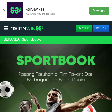
×
ASIANWIN88
Download
ASIANWIN88 Mobile App
MASUK
DAFTAR
Sportbook
BERANDA