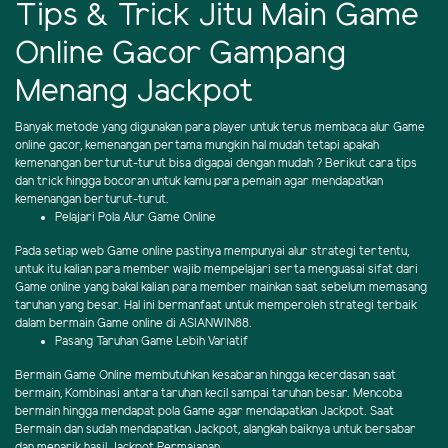
Tips & Trick Jitu Main Game
Online Gacor Gampang
Menang Jackpot
Banyak metode yang digunakan para player untuk terus membaca alur Game
online gacor, kemenangan pertama mungkin hal mudah tetapi apakah
kemenangan berturut-turut bisa digapai dengan mudah ? Berikut cara tips
dan trick hingga bocoran untuk kamu para pemain agar mendapatkan
kemenangan berturut-turut.
Pelajari Pola Alur Game Online
Pada setiap web Game online pastinya mempunyai alur strategi tertentu,
untuk itu kalian para member wajib mempelajari serta menguasai sifat dari
Game online yang bakal kalian para member mainkan saat sebelum memasang
taruhan yang besar. Hal ini bermanfaat untuk memperoleh strategi terbaik
dalam bermain Game online di ASIANWIN88.
Pasang Taruhan Game Lebih Variatif
Bermain Game Online membutuhkan kesabaran hingga kecerdasan saat
bermain, Kombinasi antara taruhan kecil sampai taruhan besar. Mencoba
bermain hingga mendapat pola Game agar mendapatkan Jackpot. Saat
Bermain dan sudah mendapatkan Jackpot, alangkah baiknya untuk bersabar
dan menarik hasil Jackpot Permaianan.