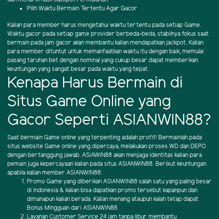
Pilih Waktu Bermain Tertentu Agar Gacor
Kalian para member harus mengetahui waktu tertentu pada setiap Game.
Waktu gacor pada setiap game provider berbeda-beda, stabilnya fokus saat
bermain pada jam gacor akan membantu kalian mendapatkan jackpot. Kalian
para member dituntut untuk memanfaatkan waktu itu dengan baik, memulai
pasang taruhan bet dengan nominal yang cukup besar dapat memberikan
keuntungan yang sangat besar pada waktu yang tepat.
Kenapa Harus Bermain di
Situs Game Online yang
Gacor Seperti ASIANWIN88?
Saat bermain Game online yang terpenting adalah profit! Bermainlah pada
situs website Game online yang dipercaya, melakukan proses WD dan DEPO
dengan bertanggung jawab. ASIAWIN88 akan menjaga identitas kalian para
pemain juga kepercayaan kalian pada situs ASIANWIN88. Berikut keuntungan
apabila kalian member ASIANWIN88:
Promo Game yang diberikan ASIANWIN88 salah satu yang paling besar
di Indonesia & kalian bisa dapatkan promo tersebut kapanpun dan
dimanapun kalian berada. Kalian menang ataupun kalah tetap dapat
Bonus Mingguan dari ASIANWIN88.
Layanan Customer Service 24 jam tanpa libur, membantu